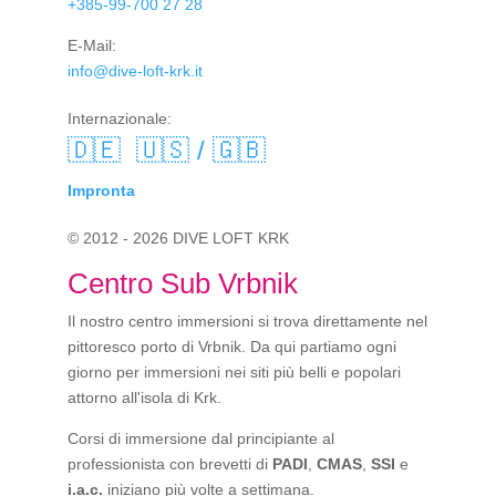
+385-99-700 27 28
E-Mail:
info@dive-loft-krk.it
Internazionale:
🇩🇪
🇺🇸 / 🇬🇧
Impronta
© 2012 - 2026 DIVE LOFT KRK
Centro Sub Vrbnik
Il nostro centro immersioni si trova direttamente nel
pittoresco porto di Vrbnik. Da qui partiamo ogni
giorno per immersioni nei siti più belli e popolari
attorno all'isola di Krk.
Corsi di immersione dal principiante al
professionista con brevetti di
PADI
,
CMAS
,
SSI
e
i.a.c.
iniziano più volte a settimana.