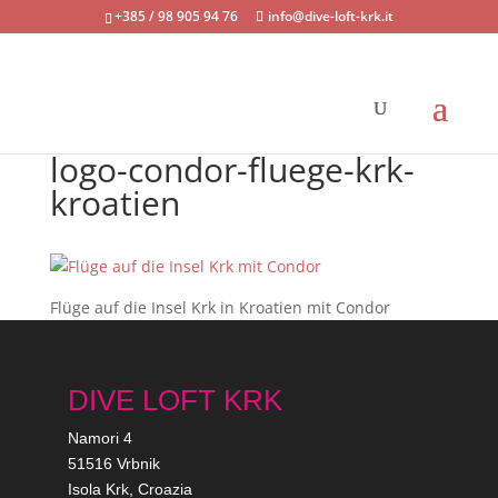
+385 / 98 905 94 76
info@dive-loft-krk.it
logo-condor-fluege-krk-
kroatien
Flüge auf die Insel Krk in Kroatien mit Condor
DIVE LOFT KRK
Namori 4
51516 Vrbnik
Isola Krk, Croazia