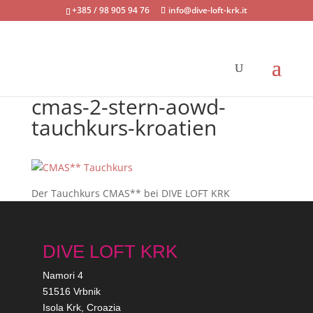
+385 / 98 905 94 76
info@dive-loft-krk.it
cmas-2-stern-aowd-
tauchkurs-kroatien
Der Tauchkurs CMAS** bei DIVE LOFT KRK
DIVE LOFT KRK
Namori 4
51516 Vrbnik
Isola Krk, Croazia