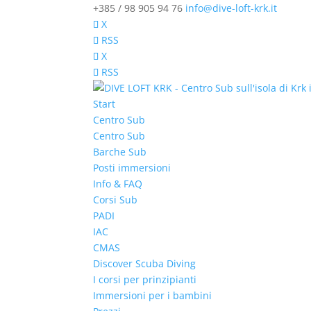
+385 / 98 905 94 76
info@dive-loft-krk.it
X
RSS
X
RSS
Start
Centro Sub
Centro Sub
Barche Sub
Posti immersioni
Info & FAQ
Corsi Sub
PADI
IAC
CMAS
Discover Scuba Diving
I corsi per prinzipianti
Immersioni per i bambini