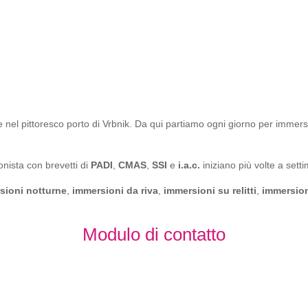
 nel pittoresco porto di Vrbnik. Da qui partiamo ogni giorno per immersioni
onista con brevetti di
PADI
,
CMAS
,
SSI
e
i.a.c.
iniziano più volte a sett
sioni notturne
,
immersioni da riva
,
immersioni su relitti
,
immersion
Modulo di contatto