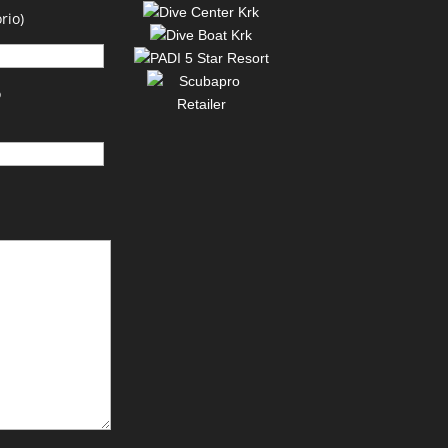
rio)
o