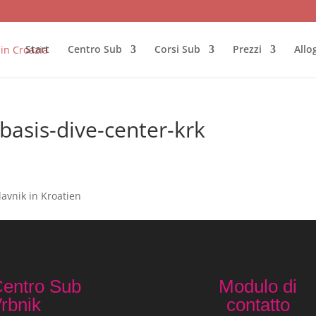
Start
Centro Sub
Corsi Sub
Prezzi
Allo
basis-dive-center-krk
avnik in Kroatien
entro Sub
Modulo di
rbnik
contatto