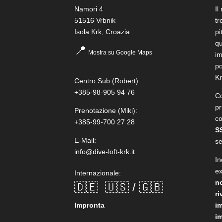
Namori 4
Il
51516 Vrbnik
tr
Isola Krk, Croazia
pi
qu
📍
Mostra su Google Maps
im
po
Kr
Centro Sub
(Robert):
+385-98-905 94 76
Co
pr
Prenotazione
(Miki):
co
+385-99-700 27 28
S
E-Mail:
se
info@dive-loft-krk.it
In
e
Internazionale:
n
🇩🇪
🇺🇸 / 🇬🇧
ri
Impronta
i
i