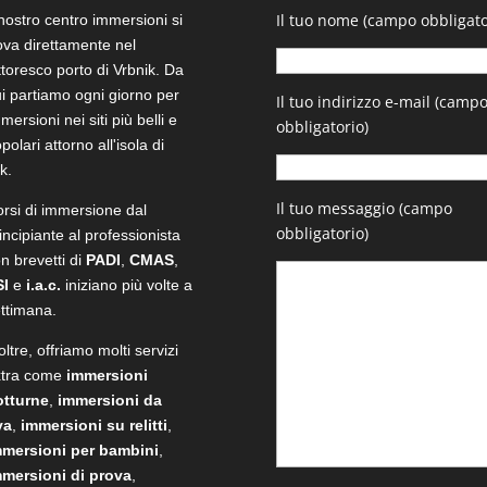
Il tuo nome (campo obbligato
 nostro centro immersioni si
ova direttamente nel
ttoresco porto di Vrbnik. Da
i partiamo ogni giorno per
Il tuo indirizzo e-mail (camp
mersioni nei siti più belli e
obbligatorio)
polari attorno all'isola di
k.
Il tuo messaggio (campo
rsi di immersione dal
obbligatorio)
incipiante al professionista
n brevetti di
PADI
,
CMAS
,
SI
e
i.a.c.
iniziano più volte a
ttimana.
oltre, offriamo molti servizi
xtra come
immersioni
otturne
,
immersioni da
va
,
immersioni su relitti
,
mmersioni per bambini
,
mmersioni di prova
,