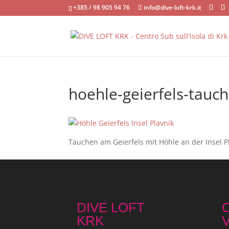
+385 / 98 905 94 76
info@dive-loft-krk.it
hoehle-geierfels-tauch
Tauchen am Geierfels mit Höhle an der Insel Pl
DIVE LOFT
C
KRK
V