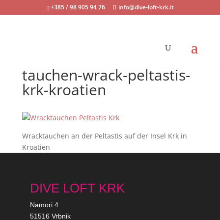
+385 / 98 905 94 76
info@dive-loft-krk.it
tauchen-wrack-peltastis-
krk-kroatien
Wracktauchen an der Peltastis auf der Insel Krk in
Kroatien
DIVE LOFT KRK
Namori 4
51516 Vrbnik