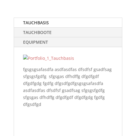
TAUCHBASIS
TAUCHBOOTE
EQUIPMENT
fgsgsgsafasdfa asdfasdfas dfsdfsf gsadfsag
sfgsgsfgdfg sfgsgas dfhdffg dfgdfgdf
dfgdfgdg fgdfg dfgsdfgdfgsgsgsafasdfa
asdfasdfas dfsdfsf gsadfsag sfgsgsfgdfg
sfgsgas dfhdffg dfgdfgdf dfgdfgdg fgdfg
dfgsdfgd