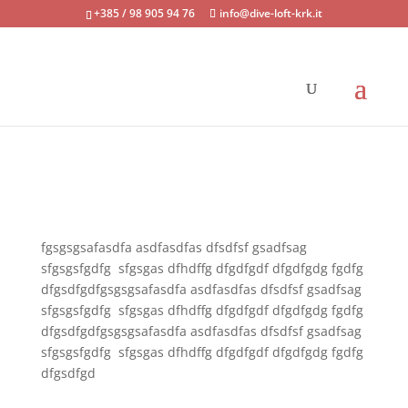
+385 / 98 905 94 76
info@dive-loft-krk.it
fgsgsgsafasdfa asdfasdfas dfsdfsf gsadfsag
sfgsgsfgdfg sfgsgas dfhdffg dfgdfgdf dfgdfgdg fgdfg
dfgsdfgdfgsgsgsafasdfa asdfasdfas dfsdfsf gsadfsag
sfgsgsfgdfg sfgsgas dfhdffg dfgdfgdf dfgdfgdg fgdfg
dfgsdfgdfgsgsgsafasdfa asdfasdfas dfsdfsf gsadfsag
sfgsgsfgdfg sfgsgas dfhdffg dfgdfgdf dfgdfgdg fgdfg
dfgsdfgd