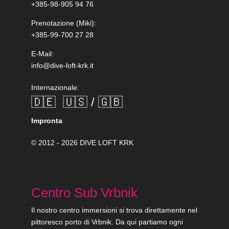
+385-98-905 94 76
Prenotazione
(Miki):
+385-99-700 27 28
E-Mail:
info@dive-loft-krk.it
Internazionale:
🇩🇪
🇺🇸 / 🇬🇧
Impronta
© 2012 - 2026 DIVE LOFT KRK
Centro Sub Vrbnik
Il nostro centro immersioni si trova direttamente nel
pittoresco porto di Vrbnik. Da qui partiamo ogni