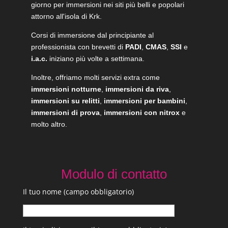
giorno per immersioni nei siti più belli e popolari
attorno all'isola di Krk.
Corsi di immersione dal principiante al
professionista con brevetti di
PADI
,
CMAS
,
SSI
e
i.a.c.
iniziano più volte a settimana.
Inoltre, offriamo molti servizi extra come
immersioni notturne
,
immersioni da riva
,
immersioni su relitti
,
immersioni per bambini
,
immersioni di prova
,
immersioni con nitrox
e
molto altro.
Modulo di contatto
Il tuo nome (campo obbligatorio)