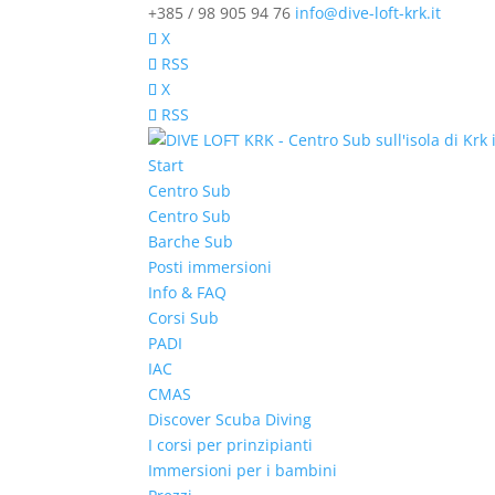
+385 / 98 905 94 76
info@dive-loft-krk.it
X
RSS
X
RSS
Start
Centro Sub
Centro Sub
Barche Sub
Posti immersioni
Info & FAQ
Corsi Sub
PADI
IAC
CMAS
Discover Scuba Diving
I corsi per prinzipianti
Immersioni per i bambini