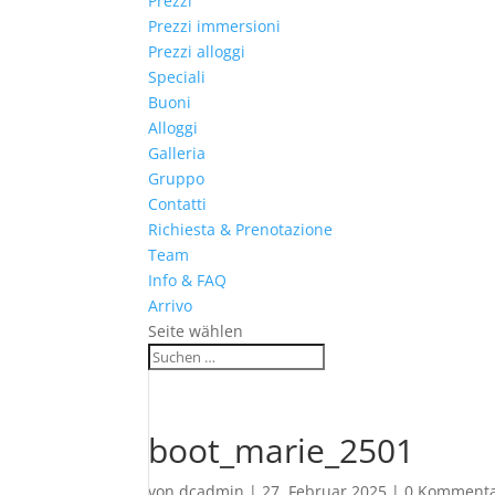
Prezzi
Prezzi immersioni
Prezzi alloggi
Speciali
Buoni
Alloggi
Galleria
Gruppo
Contatti
Richiesta & Prenotazione
Team
Info & FAQ
Arrivo
Seite wählen
boot_marie_2501
von
dcadmin
|
27. Februar 2025
|
0 Komment