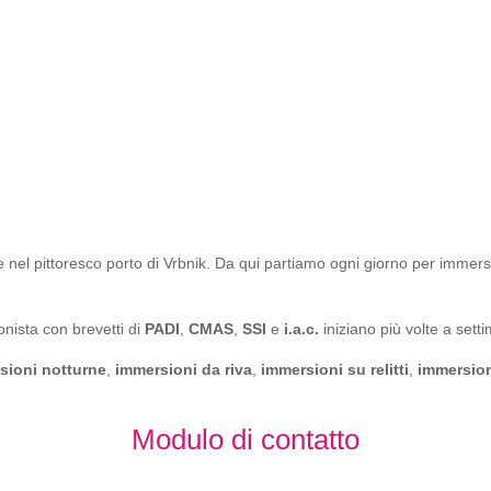
 nel pittoresco porto di Vrbnik. Da qui partiamo ogni giorno per immersioni
onista con brevetti di
PADI
,
CMAS
,
SSI
e
i.a.c.
iniziano più volte a sett
sioni notturne
,
immersioni da riva
,
immersioni su relitti
,
immersion
Modulo di contatto