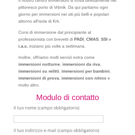
Il nostro centro immersioni si trova direttamente nel
pittoresco porto di Vrbnik. Da qui partiamo ogni
giorno per immersioni nei siti più belli e popolari
attorno all'isola di Krk.
Corsi di immersione dal principiante al
professionista con brevetti di
PADI
,
CMAS
,
SSI
e
i.a.c.
iniziano più volte a settimana.
Inoltre, offriamo molti servizi extra come
immersioni notturne
,
immersioni da riva
,
immersioni su relitti
,
immersioni per bambini
,
immersioni di prova
,
immersioni con nitrox
e
molto altro.
Modulo di contatto
Il tuo nome (campo obbligatorio)
Il tuo indirizzo e-mail (campo obbligatorio)