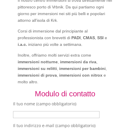
Il nostro centro immersioni si trova direttamente nel
pittoresco porto di Vrbnik. Da qui partiamo ogni
giorno per immersioni nei siti più belli e popolari
attorno all'isola di Krk.
Corsi di immersione dal principiante al
professionista con brevetti di
PADI
,
CMAS
,
SSI
e
i.a.c.
iniziano più volte a settimana.
Inoltre, offriamo molti servizi extra come
immersioni notturne
,
immersioni da riva
,
immersioni su relitti
,
immersioni per bambini
,
immersioni di prova
,
immersioni con nitrox
e
molto altro.
Modulo di contatto
Il tuo nome (campo obbligatorio)
Il tuo indirizzo e-mail (campo obbligatorio)